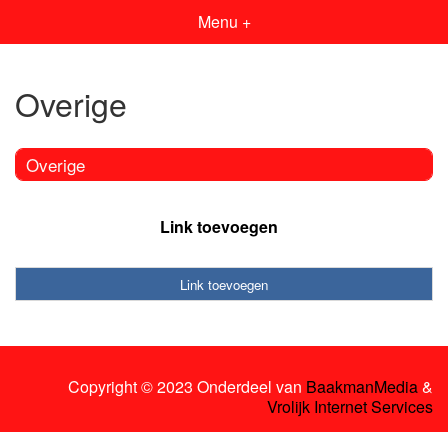
Menu +
Overige
Overige
Link toevoegen
Link toevoegen
Copyright © 2023 Onderdeel van
BaakmanMedia
&
Vrolijk Internet Services